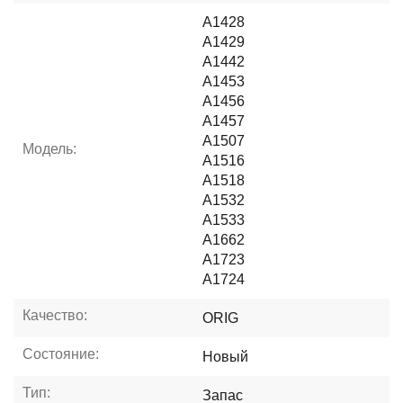
A1428
A1429
A1442
A1453
A1456
A1457
A1507
Модель:
A1516
A1518
A1532
A1533
A1662
A1723
A1724
Качество:
ORIG
Состояние:
Новый
Тип:
Запас