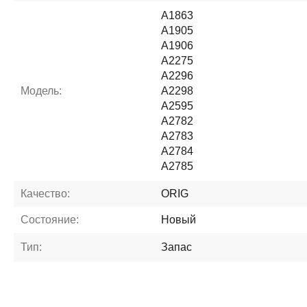
A1863
A1905
A1906
A2275
A2296
Модель:
A2298
A2595
A2782
A2783
A2784
A2785
Качество:
ORIG
Состояние:
Новый
Тип:
Запас