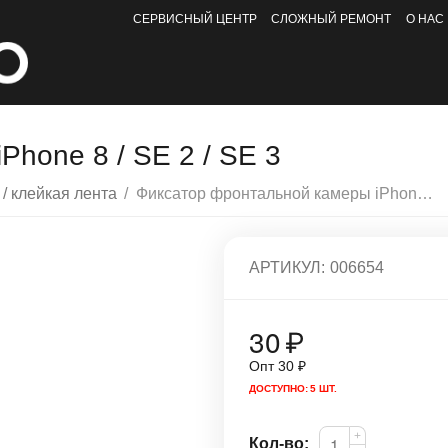
СЕРВИСНЫЙ ЦЕНТР
СЛОЖНЫЙ РЕМОНТ
О НАС
hone 8 / SE 2 / SE 3
 / клейкая лента
/
Фиксатор фронтальной камеры iPhone 8 / SE 2 / SE 3
АРТИКУЛ:
006654
30
₽
Опт
30
₽
ДОСТУПНО:
5 ШТ.
+
Кол-во: