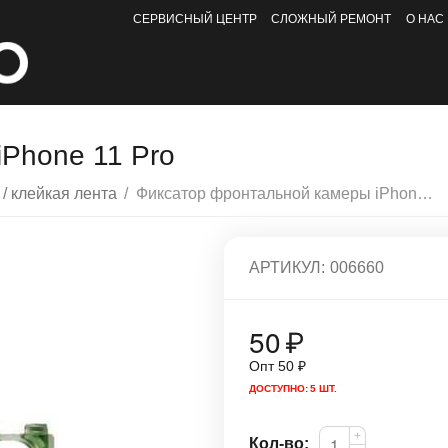
СЕРВИСНЫЙ ЦЕНТР
СЛОЖНЫЙ РЕМОНТ
О НАС
Phone 11 Pro
 / клейкая лента
/
Фиксатор фронтальной камеры iPhone 11 Pro
АРТИКУЛ:
006660
50
₽
Опт
50
₽
ДОСТУПНО:
5 ШТ.
+
Кол-во: