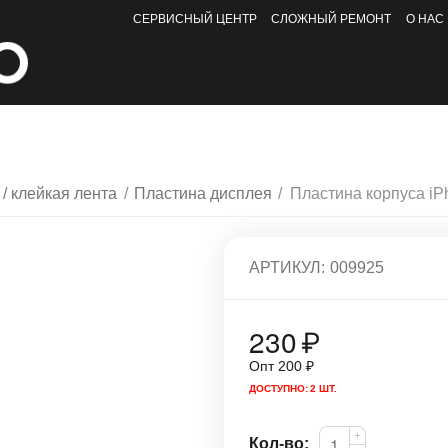
СЕРВИСНЫЙ ЦЕНТР
СЛОЖНЫЙ РЕМОНТ
О НАС
 / клейкая лента
/
Пластина дисплея
/
Пластина корпуса iP
АРТИКУЛ:
009925
230
₽
Опт
200
₽
ДОСТУПНО:
2 ШТ.
+
Кол-во: