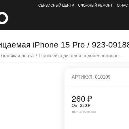
СЕРВИСНЫЙ ЦЕНТР
СЛОЖНЫЙ РЕМОНТ
О НАС
цаемая iPhone 15 Pro / 923-0918
 / клейкая лента
/
Проклейка дисплея водонепроницаемая iPhone 15 Pro / 923-09188 / AASP
АРТИКУЛ:
010109
260
₽
Опт
230
₽
НЕТ В НАЛИЧИИ