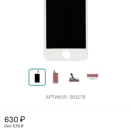
АРТИКУЛ:
003178
630
₽
Опт
570
₽