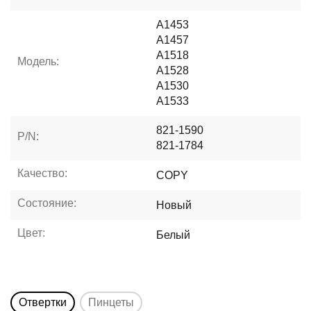
A1453
A1457
A1518
Модель:
A1528
A1530
A1533
821-1590
P/N:
821-1784
Качество:
COPY
Состояние:
Новый
Цвет:
Белый
Отвертки
Пинцеты