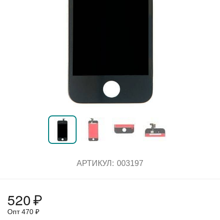
АРТИКУЛ:
003197
520
₽
Опт
470
₽