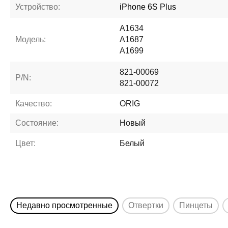
Устройство:
iPhone 6S Plus
A1634
Модель:
A1687
A1699
821-00069
P/N:
821-00072
Качество:
ORIG
Состояние:
Новый
Цвет:
Белый
Недавно просмотренные
Отвертки
Пинцеты