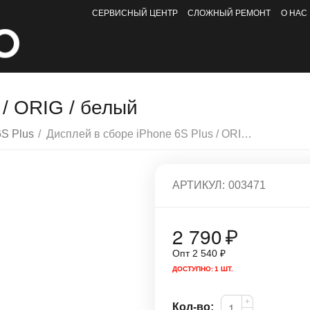
СЕРВИСНЫЙ ЦЕНТР
СЛОЖНЫЙ РЕМОНТ
О НАС
 / ORIG / белый
6S Plus
/
Дисплей в сборе iPhone 6S Plus / ORIG / белый
АРТИКУЛ:
003471
2 790
₽
Опт
2 540
₽
ДОСТУПНО:
1 ШТ.
+
Кол-во: