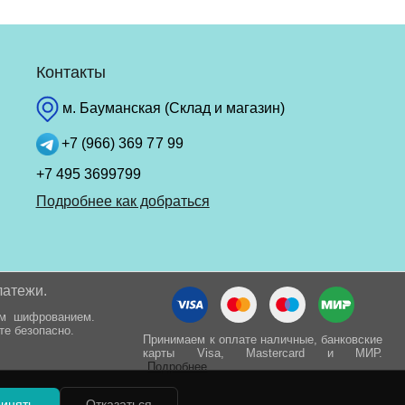
Контакты
м. Бауманская (Склад и магазин)
+7 (966) 369 77 99
+7 495 3699799
Подробнее как добраться
латежи.
ым шифрованием.
те безопасно.
Принимаем к оплате наличные, банковские
карты Visa, Mastercard и МИР.
Подробнее
инять
Отказаться