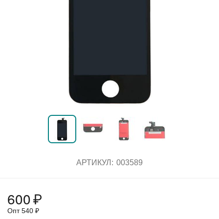
АРТИКУЛ:
003589
600
₽
Опт
540
₽