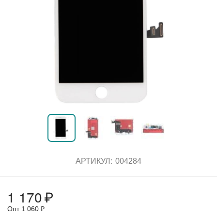
АРТИКУЛ:
004284
1 170
₽
Опт
1 060
₽