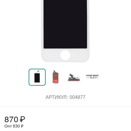
АРТИКУЛ:
004877
870
₽
Опт
830
₽