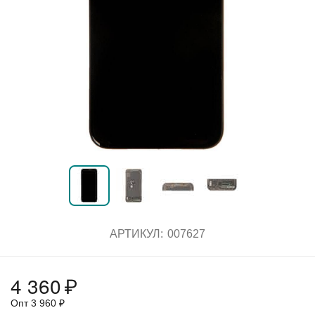
АРТИКУЛ:
007627
4 360
₽
Опт
3 960
₽