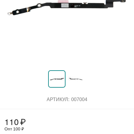
АРТИКУЛ:
007004
110
₽
Опт
100
₽