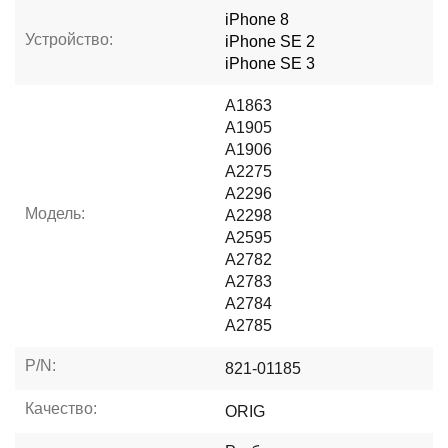
iPhone 8
Устройство:
iPhone SE 2
iPhone SE 3
A1863
A1905
A1906
A2275
A2296
Модель:
A2298
A2595
A2782
A2783
A2784
A2785
P/N:
821-01185
Качество:
ORIG