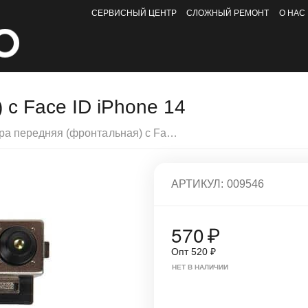
СЕРВИСНЫЙ ЦЕНТР
СЛОЖНЫЙ РЕМОНТ
О НАС
с Face ID iPhone 14
Камера передняя (фронтальная) с Face ID iPhone 14
АРТИКУЛ:
009546
570
₽
Опт
520
₽
НЕТ В НАЛИЧИИ