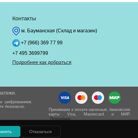
Контакты
м. Бауманская (Склад и магазин)
+7 (966) 369 77 99
+7 495 3699799
Подробнее как добраться
латежи.
ым шифрованием.
те безопасно.
Принимаем к оплате наличные, банковские
карты Visa, Mastercard и МИР.
Подробнее
инять
Отказаться