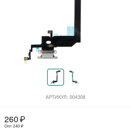
АРТИКУЛ:
004308
260
₽
Опт
240
₽