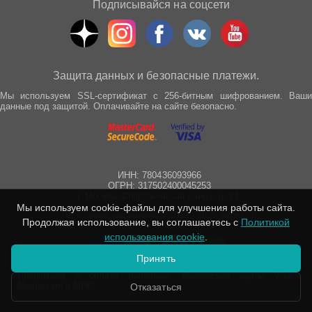
Подписывайся на соцсети
Защита данных и безопасные платежи.
Мы используем SSL-сертификат с 256-битным шифрованием. Ваши
данные под защитой. Оплачивайте на сайте безопасно.
ИНН: 780436093966
ОГРН: 317502400045253
г. Москва, Спартаковская улица, д. 21
Мы используем cookie-файлы для улучшения работы сайта.
Все права защищены © 2012 - 2025 wepro.ru
Продолжая использование, вы соглашаетесь с
Политикой
использования cookie
.
Принять
Принимаем к оплате наличные, банковские карты Visa,
Mastercard и МИР.
Подробнее
Отказаться