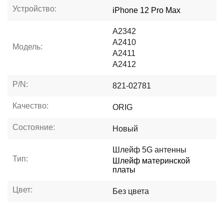
Устройство:
iPhone 12 Pro Max
A2342
A2410
Модель:
A2411
A2412
P/N:
821-02781
Качество:
ORIG
Состояние:
Новый
Шлейф 5G антенны
Тип:
Шлейф материнской
платы
Цвет:
Без цвета