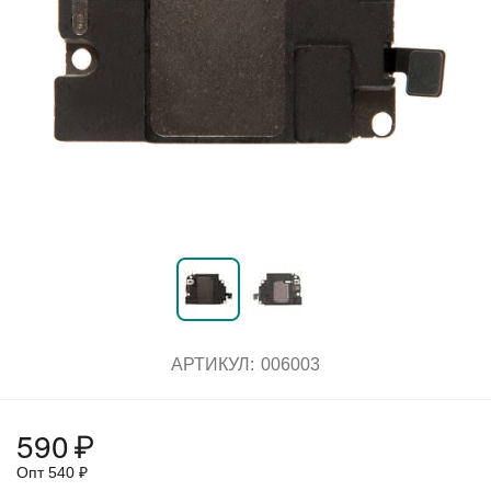
АРТИКУЛ:
006003
590
₽
Опт
540
₽