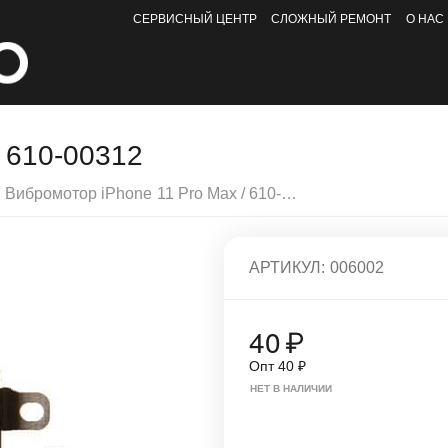
СЕРВИСНЫЙ ЦЕНТР
СЛОЖНЫЙ РЕМОНТ
О НАС
/ 610-00312
Вибромотор iPhone 11 Pro Max / 610-00312
АРТИКУЛ:
006002
40
₽
Опт
40
₽
НЕТ В НАЛИЧИИ