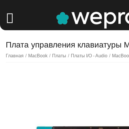
Плата управления клавиатуры Ma
Главная
/
MacBook
/
Платы
/
Платы I/O - Audio
/
MacBook