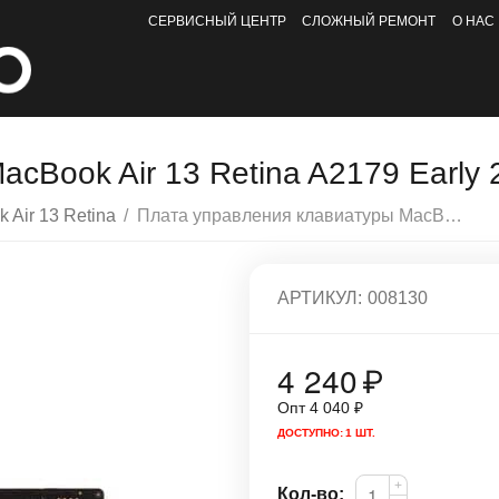
СЕРВИСНЫЙ ЦЕНТР
СЛОЖНЫЙ РЕМОНТ
О НАС
cBook Air 13 Retina A2179 Early 
 Air 13 Retina
/
Плата управления клавиатуры MacBook Air 13 Retina A2179 Early 2020 / 820-02005
АРТИКУЛ:
008130
4 240
₽
Опт
4 040
₽
ДОСТУПНО:
1 ШТ.
+
Кол-во: