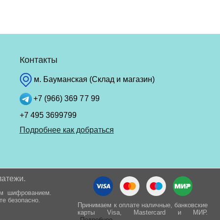
Контакты
м. Бауманская (Склад и магазин)
+7 (966) 369 77 99
+7 495 3699799
Подробнее как добраться
латежи.
ым шифрованием.
те безопасно.
Принимаем к оплате наличные, банковские
карты Visa, Mastercard и МИР.
Подробнее