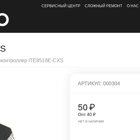
СЕРВИСНЫЙ ЦЕНТР
СЛОЖНЫЙ РЕМОНТ
О НАС
XS
иконтроллер ITE8518E-CXS
АРТИКУЛ:
000304
50
₽
Опт
40
₽
НЕТ В НАЛИЧИИ