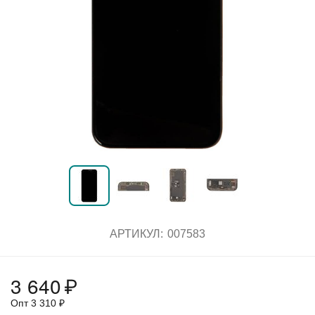
АРТИКУЛ:
007583
3 640
₽
Опт
3 310
₽