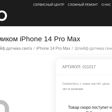
СЕРВИСНЫЙ ЦЕНТР
СЛОЖНЫЙ РЕМОНТ
О НАС
иком iPhone 14 Pro Max
йф датчика света
/
iPhone 14 Pro Max
/
АРТИКУЛ:
011017
Свяжитесь с нами насчёт цены
НЕТ В НАЛИЧИИ
Товар скоро поступит н