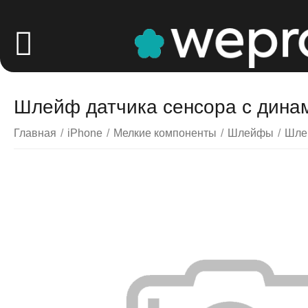
Шлейф датчика сенсора с динам
Главная
/
iPhone
/
Мелкие компоненты
/
Шлейфы
/
Шле